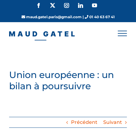
Passer
Facebook
X
Instagram
LinkedIn
YouTube
au
contenu
maud.gatel.paris@gmail.com
|
01 40 63 67 41
Union européenne : un
bilan à poursuivre
Précédent
Suivant