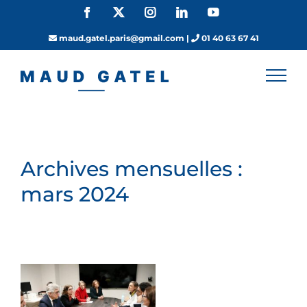
Passer
Facebook
X
Instagram
LinkedIn
YouTube
au
contenu
maud.gatel.paris@gmail.com
|
01 40 63 67 41
Archives mensuelles :
mars 2024