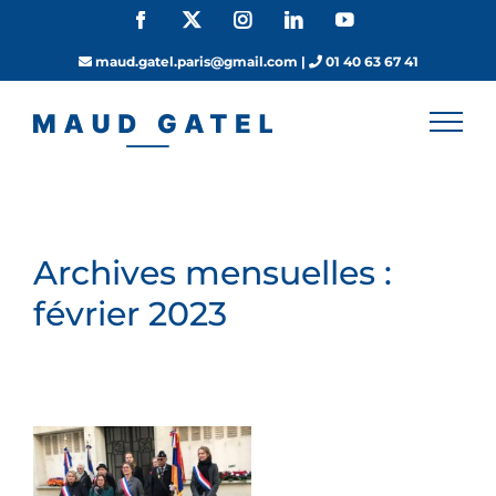
Passer
Facebook
X
Instagram
LinkedIn
YouTube
au
contenu
maud.gatel.paris@gmail.com
|
01 40 63 67 41
Archives mensuelles :
février 2023