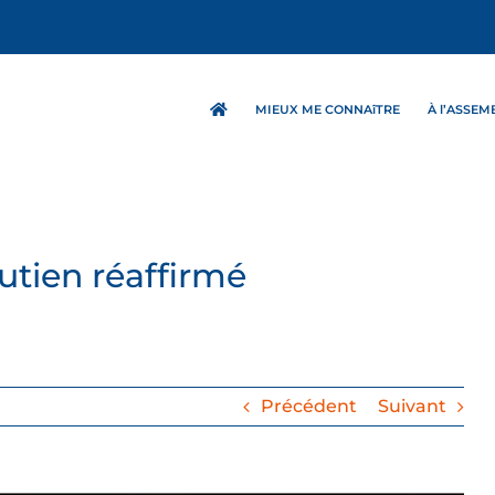
MIEUX ME CONNAîTRE
À l’ASSE
outien réaffirmé
Précédent
Suivant