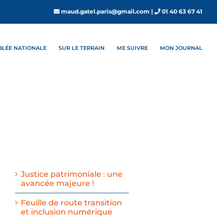
maud.gatel.paris@gmail.com
|
01 40 63 67 41
MBLÉE NATIONALE
SUR LE TERRAIN
ME SUIVRE
MON JOURNAL
Justice patrimoniale : une
avancée majeure !
Feuille de route transition
et inclusion numérique