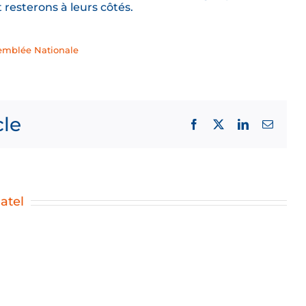
 resterons à leurs côtés.
semblée Nationale
cle
Facebook
X
LinkedIn
Email
atel