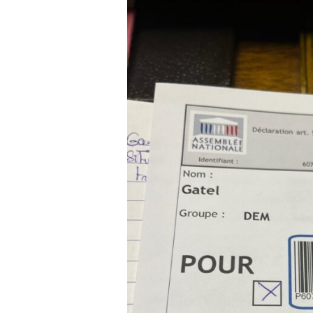
Voir
l'image
agrandie