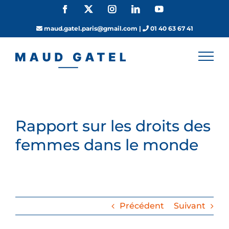
Passer
Facebook
X
Instagram
LinkedIn
YouTube
au
contenu
maud.gatel.paris@gmail.com
|
01 40 63 67 41
Rapport sur les droits des
femmes dans le monde
Précédent
Suivant