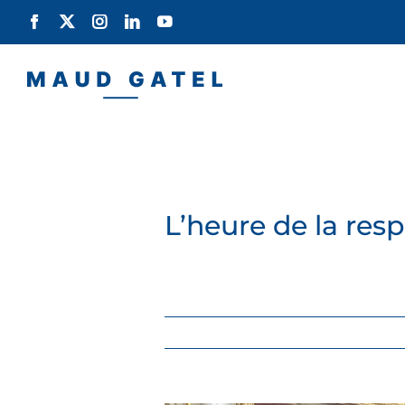
Passer
Facebook
X
Instagram
LinkedIn
YouTube
au
contenu
L’heure de la resp