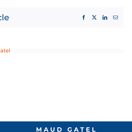
cle
Facebook
X
LinkedIn
Email
atel