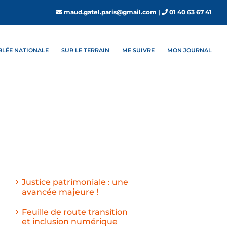
maud.gatel.paris@gmail.com
|
01 40 63 67 41
MBLÉE NATIONALE
SUR LE TERRAIN
ME SUIVRE
MON JOURNAL
Justice patrimoniale : une
avancée majeure !
Feuille de route transition
et inclusion numérique