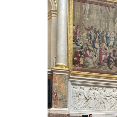
Voir
l'image
agrandie