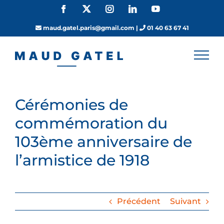
Passer
Facebook
X
Instagram
LinkedIn
YouTube
au
contenu
maud.gatel.paris@gmail.com
|
01 40 63 67 41
Cérémonies de
commémoration du
103ème anniversaire de
l’armistice de 1918
Précédent
Suivant