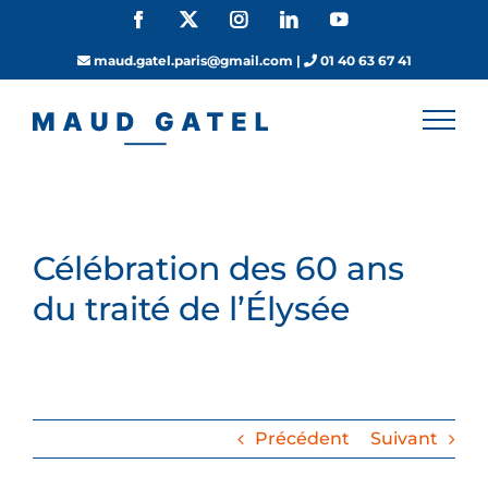
Passer
Facebook
X
Instagram
LinkedIn
YouTube
au
contenu
maud.gatel.paris@gmail.com
|
01 40 63 67 41
Célébration des 60 ans
du traité de l’Élysée
Précédent
Suivant