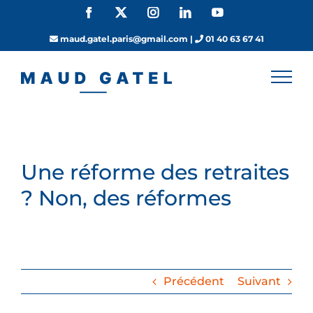
Passer
Facebook
X
Instagram
LinkedIn
YouTube
au
contenu
maud.gatel.paris@gmail.com
|
01 40 63 67 41
Une réforme des retraites
? Non, des réformes
Précédent
Suivant