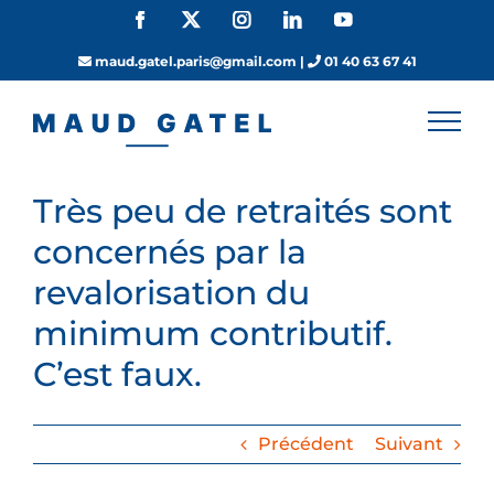
Passer
Facebook
X
Instagram
LinkedIn
YouTube
au
contenu
maud.gatel.paris@gmail.com
|
01 40 63 67 41
Très peu de retraités sont
concernés par la
revalorisation du
minimum contributif.
C’est faux.
Précédent
Suivant