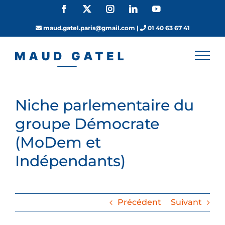
Passer
Facebook
X
Instagram
LinkedIn
YouTube
au
contenu
maud.gatel.paris@gmail.com
|
01 40 63 67 41
Niche parlementaire du
groupe Démocrate
(MoDem et
Indépendants)
Précédent
Suivant