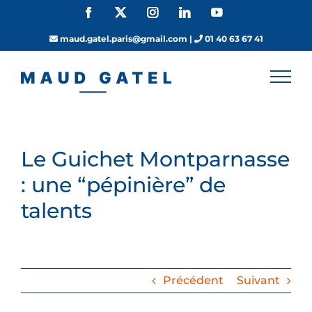
Passer
Facebook
X
Instagram
LinkedIn
YouTube
au
contenu
maud.gatel.paris@gmail.com
|
01 40 63 67 41
Le Guichet Montparnasse
: une “pépinière” de
talents
Précédent
Suivant