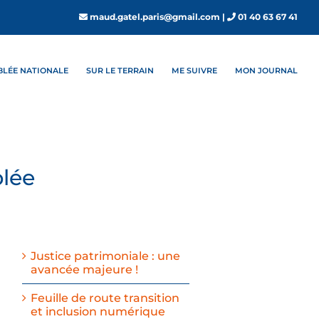
maud.gatel.paris@gmail.com
|
01 40 63 67 41
MBLÉE NATIONALE
SUR LE TERRAIN
ME SUIVRE
MON JOURNAL
blée
Justice patrimoniale : une
avancée majeure !
Feuille de route transition
et inclusion numérique