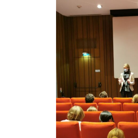
Voir
l'image
agrandie