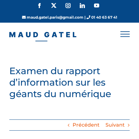
Passer
Facebook
X
Instagram
LinkedIn
YouTube
au
contenu
maud.gatel.paris@gmail.com
|
01 40 63 67 41
Examen du rapport
d’information sur les
géants du numérique
Précédent
Suivant