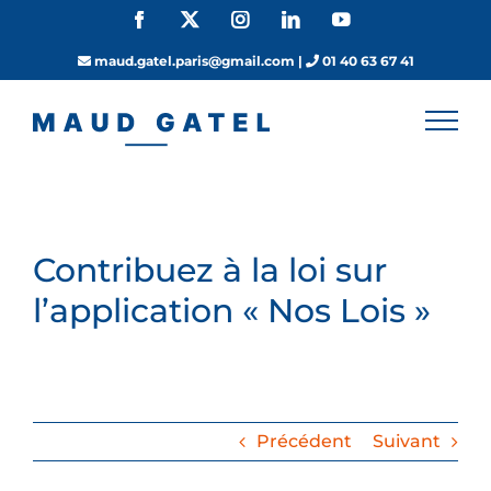
Passer
Facebook
X
Instagram
LinkedIn
YouTube
au
contenu
maud.gatel.paris@gmail.com
|
01 40 63 67 41
Contribuez à la loi sur
l’application « Nos Lois »
Précédent
Suivant