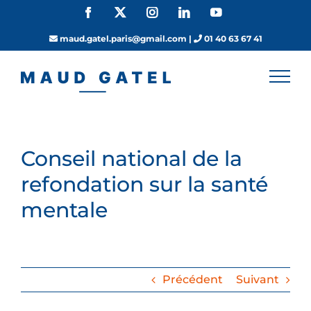
Passer
Facebook
X
Instagram
LinkedIn
YouTube
au
contenu
maud.gatel.paris@gmail.com
|
01 40 63 67 41
Conseil national de la
refondation sur la santé
mentale
Précédent
Suivant