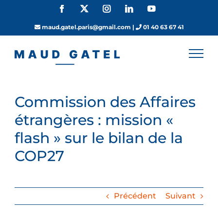
Passer
Facebook
X
Instagram
LinkedIn
YouTube
au
contenu
maud.gatel.paris@gmail.com
|
01 40 63 67 41
Commission des Affaires
étrangères : mission «
flash » sur le bilan de la
COP27
Précédent
Suivant