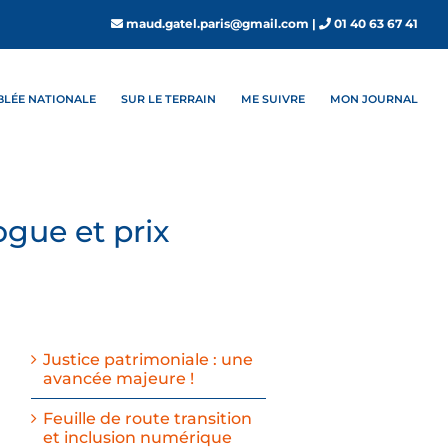
maud.gatel.paris@gmail.com
|
01 40 63 67 41
MBLÉE NATIONALE
SUR LE TERRAIN
ME SUIVRE
MON JOURNAL
gue et prix
Justice patrimoniale : une
avancée majeure !
Feuille de route transition
et inclusion numérique