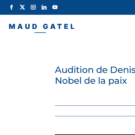
Passer
Facebook
X
Instagram
LinkedIn
YouTube
au
contenu
Audition de Deni
Nobel de la paix