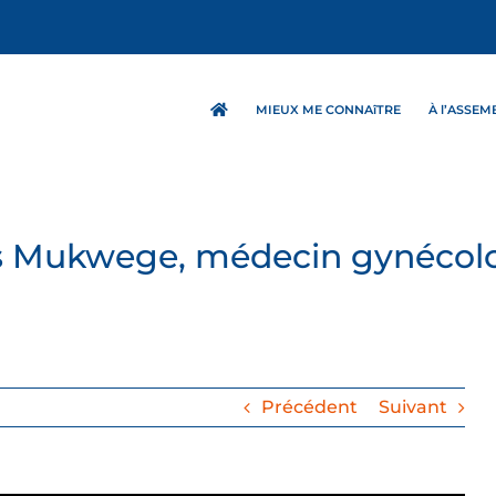
MIEUX ME CONNAîTRE
À l’ASSE
s Mukwege, médecin gynécolo
Précédent
Suivant